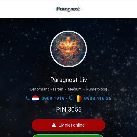
Paragnost Liv
Lenormand kaarten - Medium - Numeroloog
0909 1919 -
0903 416 36
PIN 3055
Liv niet online