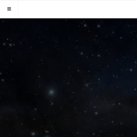
Sluit menu
MENU PARAGNOST.BE
Home
Account
Paragnosten
Login
Aanmaken
Vind paragnost
Wachtwoord
Fotoreading
Horoscoop
12