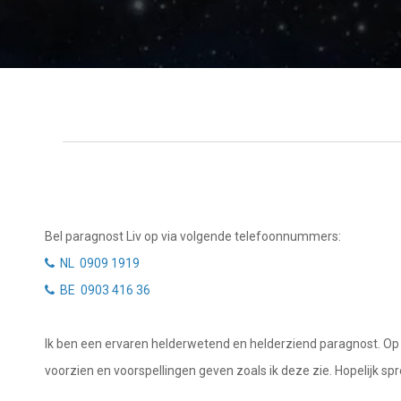
Getuigenissen
Waterman
Vissen
Belverzoek
Ram
Vragen?
Stier
Info
Tweelingen
Privacybeleid
Kreeft
Leeuw
Desktop website
Bel paragnost Liv op via volgende telefoonnummers:
Maagd
NL 0909 1919
Sluit menu
BE 0903 416 36
Weegschaal
Schorpioen
CONTACT
Ik ben een ervaren helderwetend en helderziend paragnost. Op all
Boogschutter
voorzien en voorspellingen geven zoals ik deze zie. Hopelijk spreek
Bel NL paragnost
Steenbok