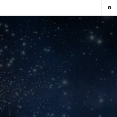
Sluit menu
UW PARAGNOSTACCOUNT
Login
Aanmaken
Wachtwoord
COPYRIGHT 08 - 2026 MOBIEL V 2.0
PARAGNOST.BE