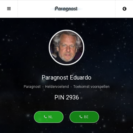
Sluit menu
Sluit menu
MENU PARAGNOST.BE
UW PARAGNOSTACCOUNT
Home
Login
Account
Aanmaken
Paragnosten
Wachtwoord
Login
Paragnost Eduardo
Paragnost - Heldervoelend - Toekomst voorspellen
Aanmaken
Vind paragnost
PIN 2936
Wachtwoord
COPYRIGHT 08 - 2026 MOBIEL V 2.0
Fotoreading
PARAGNOST.BE
NL
BE
Horoscoop
12