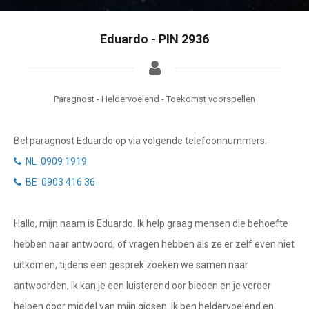
Getuigenissen
Waterman
Vissen
Belverzoek
Eduardo - PIN 2936
Ram
Vragen?
Stier
Paragnost - Heldervoelend - Toekomst voorspellen
Info
Tweelingen
Bel paragnost Eduardo op via volgende telefoonnummers:
Privacybeleid
Kreeft
NL 0909 1919
Leeuw
Desktop website
BE 0903 416 36
Maagd
Sluit menu
Hallo, mijn naam is Eduardo. Ik help graag mensen die behoefte
Weegschaal
hebben naar antwoord, of vragen hebben als ze er zelf even niet
Schorpioen
CONTACT
uitkomen, tijdens een gesprek zoeken we samen naar
Boogschutter
antwoorden, Ik kan je een luisterend oor bieden en je verder
Bel NL paragnost
helpen door middel van mijn gidsen. Ik ben heldervoelend en
Steenbok