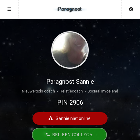
Sluit menu
Sluit menu
MENU PARAGNOST.BE
UW PARAGNOSTACCOUNT
Home
Login
Account
Aanmaken
Paragnosten
Wachtwoord
Login
Paragnost Sannie
Nieuwe tijds coach - Relatiecoach - Sociaal invoelend
Aanmaken
Vind paragnost
PIN 2906
Wachtwoord
COPYRIGHT 08 - 2026 MOBIEL V 2.0
Fotoreading
PARAGNOST.BE
Sannie niet online
Horoscoop
12
BEL EEN COLLEGA