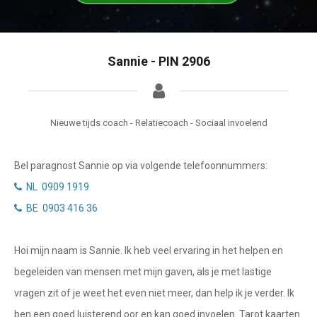
Getuigenissen
Waterman
Vissen
Belverzoek
Sannie - PIN 2906
Ram
Vragen?
Stier
Info
Tweelingen
Nieuwe tijds coach - Relatiecoach - Sociaal invoelend
Privacybeleid
Kreeft
Bel paragnost Sannie op via volgende telefoonnummers:
Leeuw
Desktop website
NL 0909 1919
Maagd
BE 0903 416 36
Sluit menu
Weegschaal
Hoi mijn naam is Sannie. Ik heb veel ervaring in het helpen en
Schorpioen
CONTACT
begeleiden van mensen met mijn gaven, als je met lastige
Boogschutter
vragen zit of je weet het even niet meer, dan help ik je verder. Ik
Bel NL paragnost
ben een goed luisterend oor en kan goed invoelen. Tarot kaarten
Steenbok