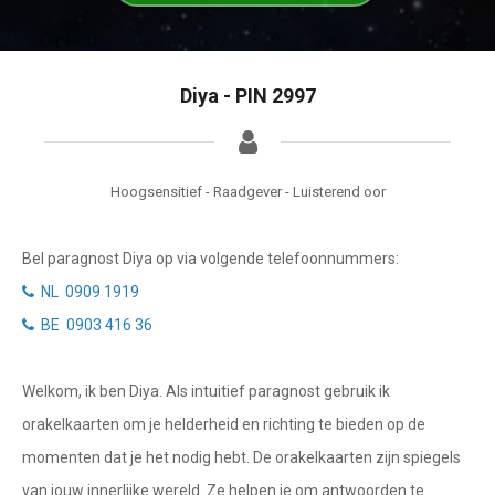
Getuigenissen
Waterman
Vissen
Belverzoek
Diya - PIN 2997
Ram
Vragen?
Stier
Info
Tweelingen
Hoogsensitief - Raadgever - Luisterend oor
Privacybeleid
Kreeft
Bel paragnost Diya op via volgende telefoonnummers:
Leeuw
Desktop website
NL 0909 1919
Maagd
BE 0903 416 36
Sluit menu
Weegschaal
Welkom, ik ben Diya. Als intuitief paragnost gebruik ik
Schorpioen
CONTACT
orakelkaarten om je helderheid en richting te bieden op de
Boogschutter
momenten dat je het nodig hebt. De orakelkaarten zijn spiegels
Bel NL paragnost
van jouw innerlijke wereld. Ze helpen je om antwoorden te
Steenbok