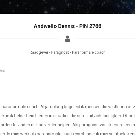
Andwello Dennis - PIN 2766
Raadgever - Paragnost - Paranormale coach
ers:
paranormale coach. Al jarenlang begeleid ik mensen die vastlopen of z
an ik helderheid bieden in situaties die soms uitzichtloos lijken. Of he
woorden te vinden die jou verder helpen. Als paragnost voel ik energieën 
ren. In mijn werk als paranormale coach combineer ik mijn spirituele ken