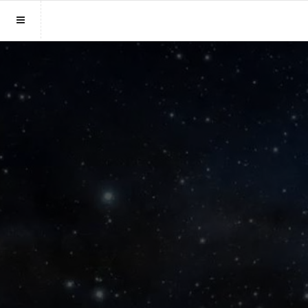
Sluit menu
MENU PARAGNOST.BE
Home
Account
Paragnosten
Login
Aanmaken
Vind paragnost
Wachtwoord
Fotoreading
Horoscoop
12