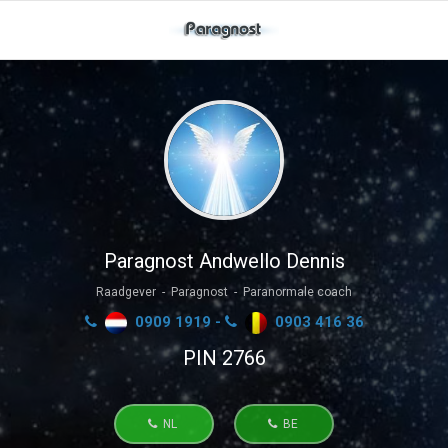
Paragnost Andwello Dennis
Raadgever - Paragnost - Paranormale coach
0909 1919 -
0903 416 36
PIN 2766
NL
BE