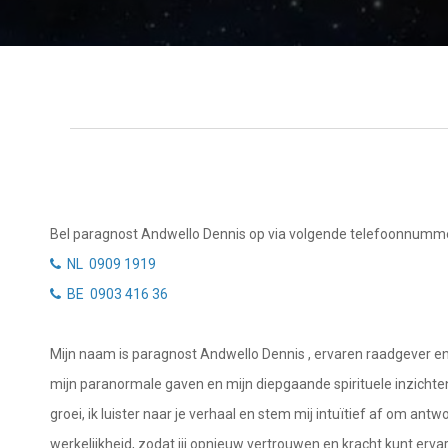
Getuigenissen
Waterman
Vissen
Belverzoek
Ram
Vragen?
Stier
Info
Tweelingen
Privacybeleid
Kreeft
Bel paragnost Andwello Dennis op via volgende telefoonnumm
Leeuw
Desktop website
NL 0909 1919
Maagd
BE 0903 416 36
Sluit menu
Weegschaal
Mijn naam is paragnost Andwello Dennis , ervaren raadgever en 
Schorpioen
CONTACT
mijn paranormale gaven en mijn diepgaande spirituele inzichten k
Boogschutter
groei, ik luister naar je verhaal en stem mij intuïtief af om ant
Bel NL paragnost
werkelijkheid, zodat jij opnieuw vertrouwen en kracht kunt erva
Steenbok