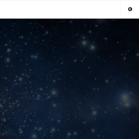
Sluit menu
UW PARAGNOSTACCOUNT
Login
Aanmaken
Wachtwoord
COPYRIGHT 08 - 2026 MOBIEL V 2.0
PARAGNOST.BE